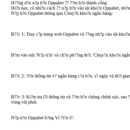
H??ng d?n n?p ti?n Oppabet ?? ??m b?o thành công
Hi?n nay, có nhi?u cách ?? n?p ti?n vào tài kho?n Oppabet, nh?n
N?p ti?n Oppabet thông qua Chuy?n kho?n ngân hàng:
B??c 1: Truy c?p trang web Oppabet và ??ng nh?p vào tài kho?
B?m vào nút 'N?p ti?n' và ch?n ph??ng th?c 'Chuy?n kho?n ngân
B??c 2: ?i?n thông tin v? ngân hàng c?a b?n, s? ngày và th?i gian
B??c 3: Ki?m tra l?i thông tin và ??m b?o chúng chính xác, sau 
vòng vài phút.
N?p ti?n Oppabet b?ng Ví ?i?n t?: