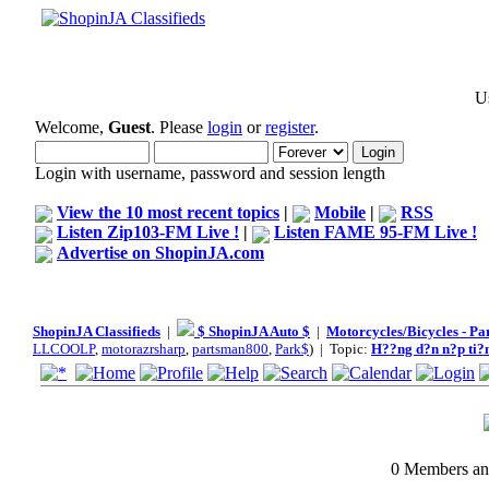
Us
Welcome,
Guest
. Please
login
or
register
.
Login with username, password and session length
View the 10 most recent topics
|
Mobile
|
RSS
Listen Zip103-FM Live !
|
Listen FAME 95-FM Live !
Advertise on ShopinJA.com
ShopinJA Classifieds
|
$ ShopinJA Auto $
|
Motorcycles/Bicycles - Pa
LLCOOLP
,
motorazrsharp
,
partsman800
,
Park$
) | Topic:
H??ng d?n n?p ti?
0 Members and