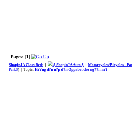
Pages:
[
1
]
ShopinJA Classifieds
|
$ ShopinJA Auto $
|
Motorcycles/Bicycles - Pa
Park$
) | Topic:
H??ng d?n n?p ti?n Oppabet cho ng??i m?i