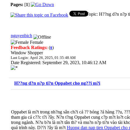
Pages:
[
1
]
Topic: H??ng d?n n?p t
nguyenbich
Female
Feedback Ratings:
(
)
0
Window Shopper
Last Login: April 26, 2025, 01:35:48 AM
Date Registered: September 29, 2023, 10:46:12 AM
H??ng d?n n?p ti?n Oppabet cho ng??i m?i
Oppabet là m?t trong nh?ng sân ch?i cá ?? bóng ?á hàng ??u, ???c 
tham gia cá c??c t?i ?ây. N?n t?ng Oppabet cung c?p m?t lo?t các
trong ngành. N?u b?n là m?t tân th? và mu?n n?p ti?n vào tài kh
quá trình này. D??i ?ây là m?t
Huong dan nap tien Oppabet cho 