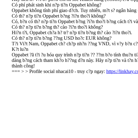
Có phí phát sinh khi n?p ti?n Oppabet không?
Oppabet không tính phí giao d?ch. Tuy nhiên, m?t s? ngân hàng c
Có th? n?p ti?n Oppabet b?ng ?i?n tho?i không?
Có, b?n có th? n?p ti?n Oppabet b?ng ?i?n tho?i b?ng cách t?i v
Có th? n?p ti?n b?ng th? cào ?i?n tho?i không?
Hi?n t?i, Oppabet ch?a h? tr? n?p ti?n b?ng th? cào ?i?n tho?i.
Có th? n?p ti?n b?ng ??ng USD ho?c EUR không?
T?i Vi?t Nam, Oppabet ch? ch?p nh?n ??ng VND, vì v?y b?n c?n qu
K?t lu?n
Oppabet ?ã t?i ?u hóa quy trình n?p ti?n ?? ??m b?o tính thu?n ti
dàng b?ng cách tham kh?o h??ng d?n này. Hãy n?p ti?n và t?n h
thành công!
=== > > Profile social nhacai10 - truy c?p ngay:
https://linkhay